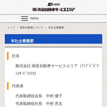
トップ
›
南富自動車について
›
本社企業概要
本社企業概要
社名
株式会社 南富自動車サービスエリア（ﾅﾝﾌﾟｼﾞﾄﾞｳ
ｼｬｻｰﾋﾞｽｴﾘｱ)
代表者
代表取締役会長 中村 優子
代表取締役社長 中村 亮太