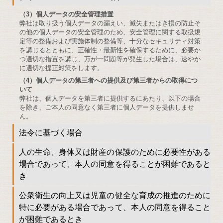
（3）個人データの安全管理措置
弊社は取り扱う個人データの漏えい、滅失またはき損の防止そ
の他の個人データの安全管理のため、安全管理に関する取扱規
定等の整備および実施体制の整備等、十分なセキュリティ対策
を講じるとともに、正確性・最新性を確保するために、必要か
つ適切な措置を講じ、万が一問題等が発生した場合は、速やか
に適切な提正対策をします。
（4）個人データの第三者への提供及び第三者からの取得につ
いて
弊社は、個人データを第三者に提供するにあたり、以下の場合
を除き、ご本人の同意なく第三者に個人データを提供しませ
ん。
法令に基づく場合
人の生命、身体又は財産の保護のために必要性がある
場合であって、本人の同意を得ることが困難であると
き
公衆衛生の向上又は児童の健全な育成の推進のために
特に必要がある場合であって、本人の同意を得ること
が困難であるとき