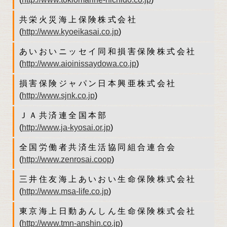
共栄火災海上保険株式会社
(
http://www.kyoeikasai.co.jp
)
あいおいニッセイ同和損害保険株式会社
(
http://www.aioinissaydowa.co.jp
)
損害保険ジャパン日本興亜株式会社
(
http://www.sjnk.co.jp
)
ＪＡ共済連全国本部
(
http://www.ja-kyosai.or.jp
)
全国労働者共済生活協同組合連合会
(
http://www.zenrosai.coop
)
三井住友海上あいおい生命保険株式会社
(
http://www.msa-life.co.jp
)
東京海上日動あんしん生命保険株式会社
(
http://www.tmn-anshin.co.jp
)