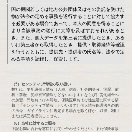
国の機関若しくは地方公共団体又はその委託を受けた
物が法令の定める事務を遂行することに対して協力す
る必要がある場合であって、本人の同意を得ることに
より当該事務の遂行に支障を及ぼすおそれがあると
き。また、個人データを第三者に提供したとき、ある
いは第三者から取得したとき、提供・取得経緯等確認
を行うとともに、提供先・提供者の氏名等、法令で定
める事項を記録し、保管します。
（5）センシティブ情報の取り扱い
弊社は、要配慮個人情報（人種、信条、社会的身分、病歴、前
科・前歴、犯罪被害情報などをいいます）ならびに労働組合へ
の加盟、門地および本籍地、保険医療および性生活に関する情
報（「センシティブ情報」といいます）個人情報保護法その他
の法令、ガイドラインに規定する場合を除くほか、取得、利用
または第三者提供しません。
（6）当社に対するご照会
下記お問い合わせ窓口にお問い合わせください。また保険事故