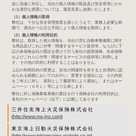
談に迅速に対応し、当社の個人情報の取扱及び安全管理にかか
わる適切な措置については、適宣見直し改善いたします。
（1）個人情報の取得
弊社は、十分な安全管理措置を講じたうえで、業務上必要な範
囲で、適法かつ公正な手段により個人情報を取得します。
（2）個人情報の利用目的
弊社は、取得した個人情報を、当社の営む自動車整備業に関す
る商品及びこれに付帯・関連するサービス提供等、ならびに下
記の各保険会社の委託を受けて行う各社の損害保険、生命保険
およびこれらに付帯・関連するサービスの提供等に利用しま
す。その他の目的に利用することはありません。
上記の利用目的の変更は、担当の関連性を有すると合理的に認
められる範囲においてのみ行い、変更する場合には、その内容
をご本人に対し、原則として書面等により通知し、またはホー
ムページ（ＵＲＬ）等により公表します。
弊社に対し保険募集業務の委託を行う保険会社の利用目的は、
各社のホームページ（以下）に記載してあります
三井住友海上火災保険株式会社
(
http://www.ms-ins.com
)
東京海上日動火災保険株式会社
(
http://www.tokiomarine-nichido.co.jp
)