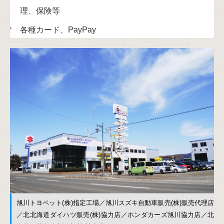
理、保険等
各種カード、PayPay
旭川トヨペット(株)指定工場／旭川スズキ自動車販売(株)販売代理店
／北北海道ダイハツ販売(株)協力店／ホンダカーズ旭川協力店／北