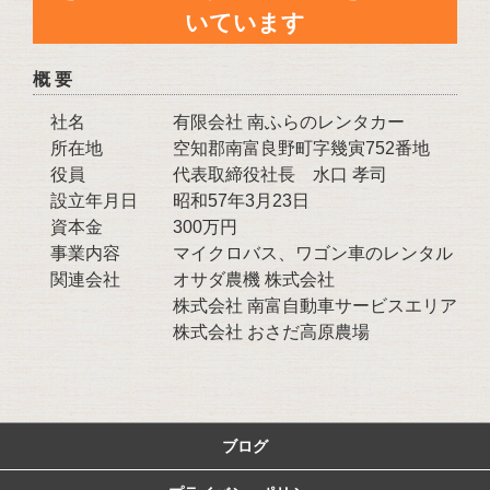
いています
概 要
社名 有限会社 南ふらのレンタカー
所在地 空知郡南富良野町字幾寅752番地
役員 代表取締役社長 水口 孝司
設立年月日 昭和57年3月23日
資本金 300万円
事業内容 マイクロバス、ワゴン車のレンタル
関連会社 オサダ農機 株式会社
株式会社 南富自動車サービスエリア
株式会社 おさだ高原農場
ブログ