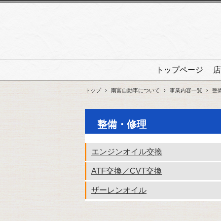
トップページ
店
トップ
›
南富自動車について
›
事業内容一覧
›
整
整備・修理
エンジンオイル交換
ATF交換／CVT交換
ザーレンオイル